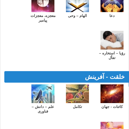
دعا
الهام – وحی
معجزه، معجزات
پیامبر
رؤیا – استخاره –
تفأل
خلقت - آفرینش
کائنات - جهان
تکامل
علم – دانش –
فناوری