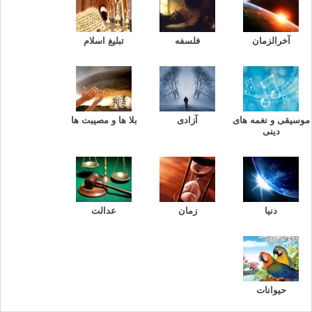
آخرالزمان
فلسفه
تبلیغ اسلام
موسیقی و نغمه های
آزادی
بلا ها و مصیبت ها
دینی
دنیا
زمان
عدالت
حیوانات