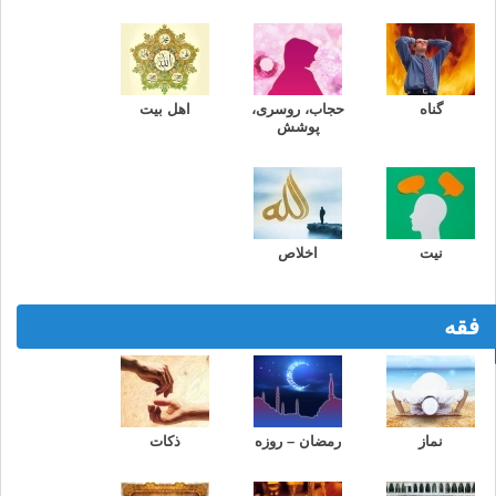
گناه
حجاب، روسری،
اهل بیت
پوشش
نیت
اخلاص
فقه
نماز
رمضان – روزه
ذکات