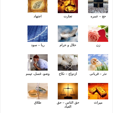
حج – عمره
تجارت
اجتهاد
زن
حلال و حرام
ربا – سود
نذر – قربانی
ازدواج – نکاح
وضو، غسل، تیمم
میراث
حق الناس – حق
طلاق
العباد