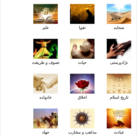
صحابه
تقوا
علم
نژادپرستی
حیات
تصوف و طریقت
تاریخ اسلام
اخلاق
خانواده
عبادت
مذاهب و مشارب
جهاد