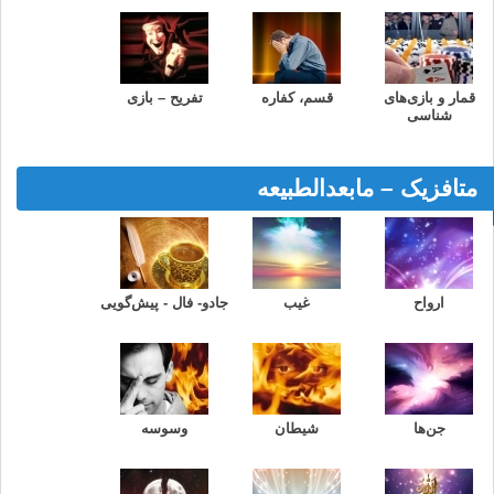
قمار و بازی‌های
قسم، کفاره
تفریح – بازی
شناسی
متافزیک – مابعدالطبیعه
ارواح
غیب
جادو- فال - پیش‌گویی
جن‌ها
شیطان
وسوسه